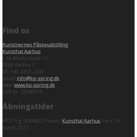
Find os
Kunstnernes Påskeudstilling
Kunsthal Aarhus
J. M. Mørks Gade 13
8000 Aarhus C
tlf.: +45 2251 2243
email:
info@kp-spring.dk
web:
www.kp-spring.dk
CVR nr. 25590910
Åbningstider
KP27 og SPRING27 vises i
Kunsthal Aarhus
fra d. 19.
marts 2027.