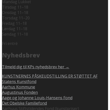
Mandag Lukket
Tirsdag 11–18
Onsdag 11–18
Torsdag 11–20
Fredag 11–18
Lørdag 11–18
Søndag 11–18
Fri entré
Nyhedsbrev
Tilmeld dig til KPs nyhedsbrev her →
KUNSTNERNES PÅSKEUDSTILLING ER STØTTET AF
Statens Kunstfond
Aarhus Kommune
Augustinus Fonden
Aage og Johanne Louis-Hansens Fond
Det Obelske Familiefond
Aarhuus Stiftstidendes Fond (kunstpriser)