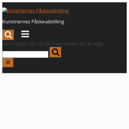
Spring
til
indhold
Kunstnernes Påskeudstilling
Menu
Skriv noget og tryk på Enter tasten for at søge