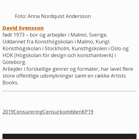
Foto: Anna Nordquist Andersson
David Svensson
født 1973 – bor og arbejder i Malmö, Sverige.
Uddannet fra Konsthögskolan i Malmö, Kungl.
Konsthögskolan i Stockholm, Kunsthgskolen i Oslo og
HDK (Högskolan för design och konsthantverk) i
Göteborg.
Arbejder i forskellige genrer og formater, har lavet flere
store offentlige udsmykninger samt en række Artists
Books.
2019
Censurering
Censurkomitéen
KP19