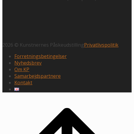
2026 © Kunstnernes Påskeudstilling
Privatlivspolitik
Forretningsbetingelser
Nyhedsbrev
Om KP
Samarbejdspartnere
Kontakt
Rul
til
toppen