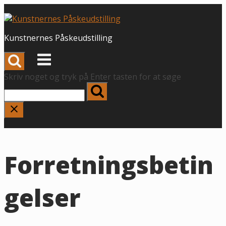
Spring
til
indhold
Kunstnernes Påskeudstilling
Menu
Skriv noget og tryk på Enter tasten for at søge
Forretningsbetin
gelser