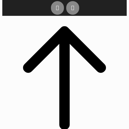
Rul
til
toppen