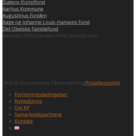
Statens Kunstfond
Aarhus Kommune
Augustinus Fonden
Aage og Johanne Louis-Hansens Fond
Det Obelske Familiefond
Aarhuus Stiftstidendes Fond (kunstpriser)
2026 © Kunstnernes Påskeudstilling
Privatlivspolitik
Forretningsbetingelser
Nyhedsbrev
Om KP
Samarbejdspartnere
Kontakt