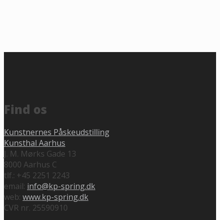
Find os
Kunstnernes Påskeudstilling
Kunsthal Aarhus
J. M. Mørks Gade 13
8000 Aarhus C
tlf.: +45 2251 2243
email:
info@kp-spring.dk
web:
www.kp-spring.dk
CVR nr. 25590910