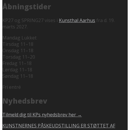
Åbningstider
KP27 og SPRING27 vises i
Kunsthal Aarhus
fra d. 19.
marts 2027.
Mandag Lukket
Tirsdag 11–18
Onsdag 11–18
Torsdag 11–20
Fredag 11–18
Lørdag 11–18
Søndag 11–18
Fri entré
Nyhedsbrev
Tilmeld dig til KPs nyhedsbrev her →
KUNSTNERNES PÅSKEUDSTILLING ER STØTTET AF