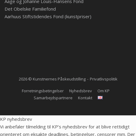
Aage og Johanne Louis-Hansens Fond
Det Obelske Familiefond
Aarhuus Stiftstidendes Fond (kunstpriser)
2026 © Kunstnernes Påskeudstilling
Privatlivspolitik
Forretningsbetingelser
Nyhedsbrev
Om KP
Samarbejdspartnere
Kontakt
KP nyhedsbrev
Vi anbefaler tilmelding til KP’s nyhedsbrev for at blive rettidigt
orienteret om eksakte deadlines, betingelser, censorer mm. Der