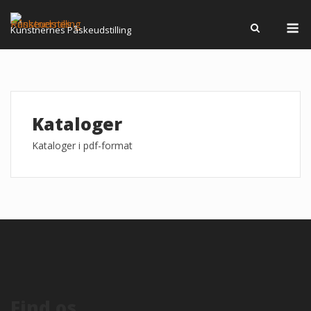
Spring
M
til
Kunstnernes Påskeudstilling
indhold
Kataloger
Kataloger i pdf-format
Find os