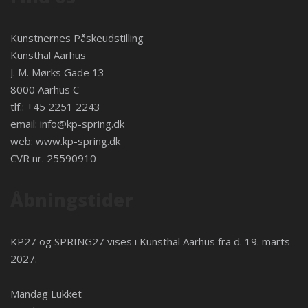
Kunstnernes Påskeudstilling
Kunsthal Aarhus
J. M. Mørks Gade 13
8000 Aarhus C
tlf.: +45 2251 2243
email:
info@kp-spring.dk
web:
www.kp-spring.dk
CVR nr. 25590910
Åbningstider
KP27 og SPRING27 vises i
Kunsthal Aarhus
fra d. 19. marts
2027.
Mandag Lukket