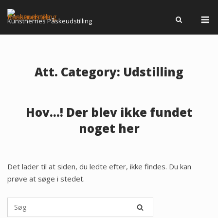
Spring
M
til
Kunstnernes Påskeudstilling
indhold
Att. Category:
Udstilling
Hov...! Der blev ikke fundet
noget her
Det lader til at siden, du ledte efter, ikke findes. Du kan
prøve at søge i stedet.