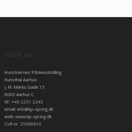
Find os
Kunstnernes Påskeudstilling
Kunsthal Aarhus
J. M. Mørks Gade 13
8000 Aarhus C
tlf.: +45 2251 2243
email:
info@kp-spring.dk
web:
www.kp-spring.dk
CVR nr. 25590910