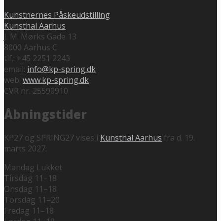
Kunstnernes Påskeudstilling
Kunsthal Aarhus
J. M. Mørks Gade 13
8000 Aarhus C
tlf.: +45 2251 2243
email:
info@kp-spring.dk
web:
www.kp-spring.dk
CVR nr. 25590910
Åbningstider
KP27 og SPRING27 vises i
Kunsthal Aarhus
fra d. 19.
marts 2027.
Mandag Lukket
Tirsdag 11–18
Onsdag 11–18
Torsdag 11–20
Fredag 11–18