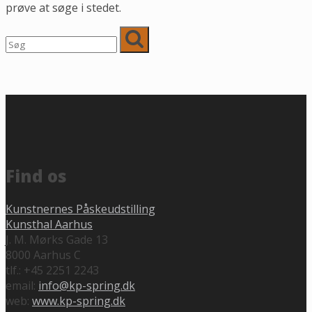
prøve at søge i stedet.
Find os
Kunstnernes Påskeudstilling
Kunsthal Aarhus
J. M. Mørks Gade 13
8000 Aarhus C
tlf.: +45 2251 2243
email:
info@kp-spring.dk
web:
www.kp-spring.dk