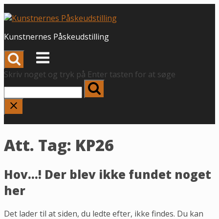
Spring
til
indhold
Kunstnernes Påskeudstilling
Menu
Skriv noget og tryk på Enter tasten for at søge
Att. Tag:
KP26
Hov...! Der blev ikke fundet noget
her
Det lader til at siden, du ledte efter, ikke findes. Du kan