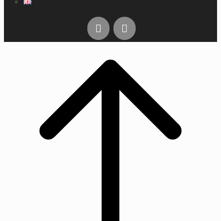
Rul
til
toppen