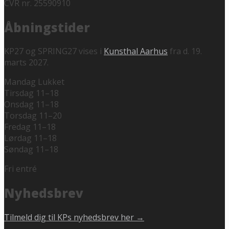
CVR nr. 25590910
Åbningstider
KP27 og SPRING27 vises i
Kunsthal Aarhus
fra d. 19.
marts 2027.
Mandag Lukket
Tirsdag 11–18
Onsdag 11–18
Torsdag 11–20
Fredag 11–18
Lørdag 11–18
Søndag 11–18
Fri entré
Nyhedsbrev
Tilmeld dig til KPs nyhedsbrev her →