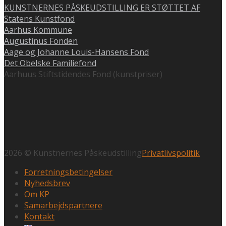
KUNSTNERNES PÅSKEUDSTILLING ER STØTTET AF
Statens Kunstfond
Aarhus Kommune
Augustinus Fonden
Aage og Johanne Louis-Hansens Fond
Det Obelske Familiefond
Aarhuus Stiftstidendes Fond (kunstpriser)
2026 © Kunstnernes Påskeudstilling
Privatlivspolitik
Forretningsbetingelser
Nyhedsbrev
Om KP
Samarbejdspartnere
Kontakt