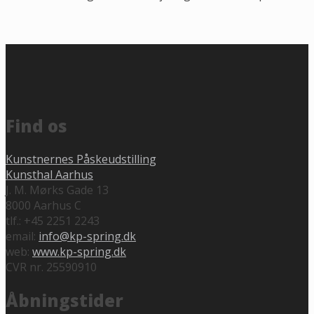
Find os
Kunstnernes Påskeudstilling
Kunsthal Aarhus
J. M. Mørks Gade 13
8000 Aarhus C
tlf.: +45 2251 2243
email:
info@kp-spring.dk
web:
www.kp-spring.dk
CVR nr. 25590910
Åbningstider