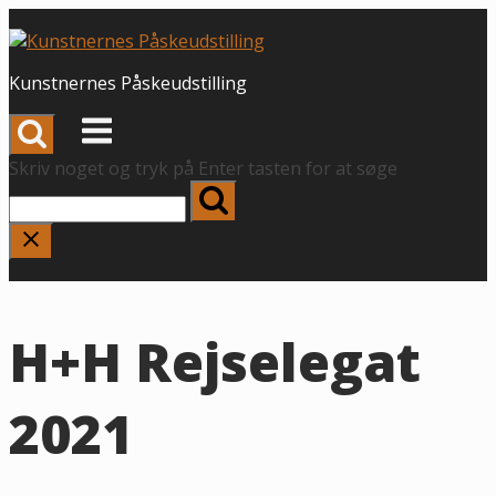
Spring
til
indhold
Kunstnernes Påskeudstilling
Menu
Skriv noget og tryk på Enter tasten for at søge
H+H Rejselegat
2021