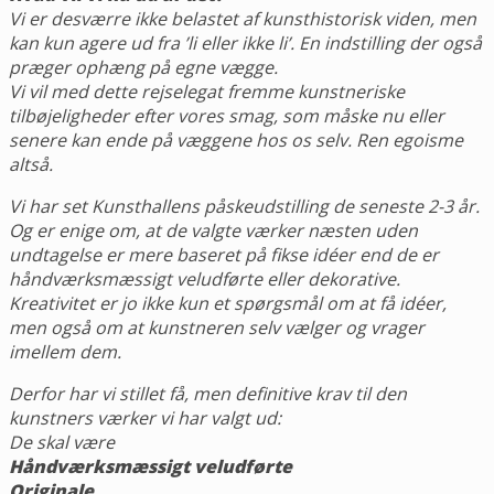
Vi er desværre ikke belastet af kunsthistorisk viden, men
kan kun agere ud fra ’li eller ikke li’. En indstilling der også
præger ophæng på egne vægge.
Vi vil med dette rejselegat fremme kunstneriske
tilbøjeligheder efter vores smag, som måske nu eller
senere kan ende på væggene hos os selv. Ren egoisme
altså.
Vi har set Kunsthallens påskeudstilling de seneste 2-3 år.
Og er enige om, at de valgte værker næsten uden
undtagelse er mere baseret på fikse idéer end de er
håndværksmæssigt veludførte eller dekorative.
Kreativitet er jo ikke kun et spørgsmål om at få idéer,
men også om at kunstneren selv vælger og vrager
imellem dem.
Derfor har vi stillet få, men definitive krav til den
kunstners værker vi har valgt ud:
De skal være
Håndværksmæssigt veludførte
Originale