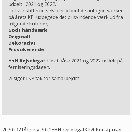
uddelt i 2021 og 2022.
Det var stifterne selv, der blandt de antagne værker
på årets KP, udpegede det prisvindende værk ud fra
følgende kriterier;
Godt håndværk
Originalt
Dekorativt
Provokerende
H+H Rejselegat
blev i både 2021 og 2022 uddelt på
ferniseringsdagen.
Vi siger i KP tak for samarbejdet.
2020
2021
Åbning 2021
H+H rejselegat
KP20
Kunstpriser