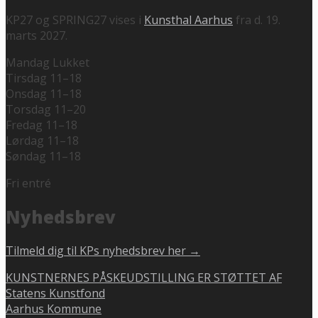
KP27 og SPRING27 vises i
Kunsthal Aarhus
fra d. 19.
marts 2027.
Mandag Lukket
Tirsdag 11–18
Onsdag 11–18
Torsdag 11–20
Fredag 11–18
Lørdag 11–18
Søndag 11–18
Fri entré
Nyhedsbrev
Tilmeld dig til KPs nyhedsbrev her →
KUNSTNERNES PÅSKEUDSTILLING ER STØTTET AF
Statens Kunstfond
Aarhus Kommune