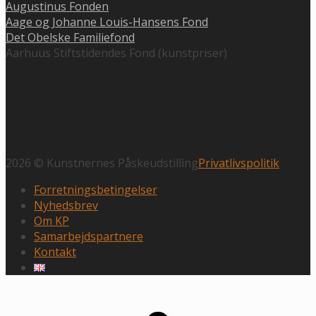
Augustinus Fonden
Aage og Johanne Louis-Hansens Fond
Det Obelske Familiefond
Aarhuus Stiftstidendes Fond (kunstpriser)
2026 © Kunstnernes Påskeudstilling
Privatlivspolitik
Forretningsbetingelser
Nyhedsbrev
Om KP
Samarbejdspartnere
Kontakt
Rul
til