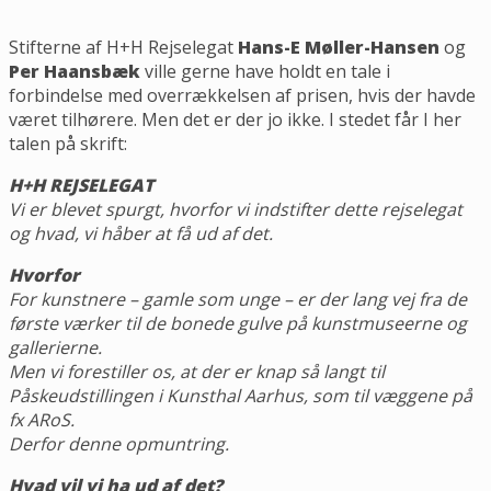
Stifterne af H+H Rejselegat
Hans-E Møller-Hansen
og
Per Haansbæk
ville gerne have holdt en tale i
forbindelse med overrækkelsen af prisen, hvis der havde
været tilhørere. Men det er der jo ikke. I stedet får I her
talen på skrift:
H+H REJSELEGAT
Vi er blevet spurgt, hvorfor vi indstifter dette rejselegat
og hvad, vi håber at få ud af det.
Hvorfor
For kunstnere – gamle som unge – er der lang vej fra de
første værker til de bonede gulve på kunstmuseerne og
gallerierne.
Men vi forestiller os, at der er knap så langt til
Påskeudstillingen i Kunsthal Aarhus, som til væggene på
fx ARoS.
Derfor denne opmuntring.
Hvad vil vi ha ud af det?