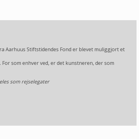
ra Aarhuus Stiftstidendes Fond er blevet muliggjort et
. For som enhver ved, er det kunstneren, der som
les som rejselegater