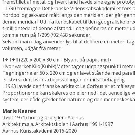
fremstillet af metal, og hvert land havde sine egne prototy
I 1790 fremlagde Det Franske Videnskabsakademi et forslag
nordpol og ækvator målt langs den meridian, der går gen
denne meridian. Ud fra kendskabet til den geografiske br
timilliontedel af denne afstand. I dag defineres en meter u
tomme rum på 1/299.792.458 sekunder.
Selvom man i dag anvender lys til at definere en meter, ta
volumen, udgår fra meter.
I + I + I
(220 x 200 x 30 cm - Blyant på papir, mdf)
Hvor værket Kilo(Kubik)Meter tager udgangspunkt i meteren
Tegningerne er 60 x 220 cm og er lavet stående med paralle
er størst der, hvor arbejdsstillingen er mest behagelig.
I 1943 lavede den franske arkitekt Le Corbusier et målesy
Proportionerne kan skaleres op eller ned i det uendelige v
system, der både gælder for naturen og den menneskeskabt
Marie Kaarøe
(født 1971) bor og arbejder i Aarhus.
Arkitekt m.a.a. Arkitektskolen i Aarhus 1991-1997
Aarhus Kunstakademi 2016-2020