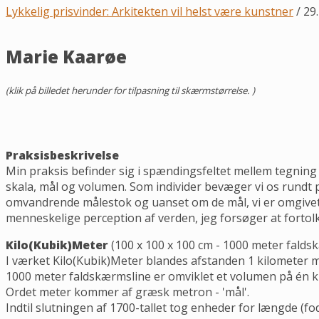
Lykkelig prisvinder: Arkitekten vil helst være kunstner
/ 29
Marie Kaarøe
(
klik på billedet herunder for tilpasning til skærmstørrelse. )
Praksisbeskrivelse
Min praksis befinder sig i spændingsfeltet mellem tegnin
skala, mål og volumen. Som individer bevæger vi os rundt p
omvandrende målestok og uanset om de mål, vi er omgivet af
menneskelige perception af verden, jeg forsøger at fortol
Kilo(Kubik)Meter
(100 x 100 x 100 cm - 1000 meter faldsk
I værket Kilo(Kubik)Meter blandes afstanden 1 kilometer 
1000 meter faldskærmsline er omviklet et volumen på én ku
Ordet meter kommer af græsk metron - 'mål'.
Indtil slutningen af 1700-tallet tog enheder for længde (