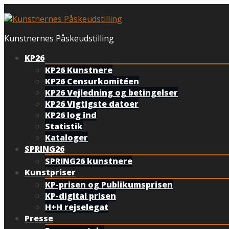
Spring
til
indhold
Kunstnernes Påskeudstilling
KP26
KP26 Kunstnere
KP26 Censurkomitéen
KP26 Vejledning og betingelser
KP26 Vigtigste datoer
KP26 log ind
Statistik
Kataloger
SPRING26
SPRING26 kunstnere
Kunstpriser
KP-prisen og Publikumsprisen
KP-digital prisen
H+H rejselegat
Presse