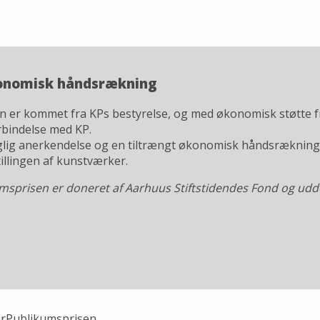
konomisk håndsrækning
sen er kommet fra KPs bestyrelse, og med økonomisk støtte f
rbindelse med KP.
aglig anerkendelse og en tiltrængt økonomisk håndsrækning
llingen af kunstværker.
msprisen er doneret af Aarhuus Stiftstidendes Fond og
udde
r
Publikumsprisen