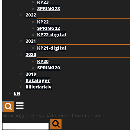
KP23
SPRING23
2022
KP22
SPRING22
KP22-digital
2021
KP21-digital
2020
KP20
SPRING20
2019
Kataloger
Billedarkiv
EN
Menu
Skriv noget og tryk på Enter tasten for at søge