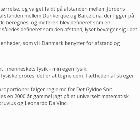
tørrelse, og valget faldt på afstanden mellem Jordens
 afstanden mellem Dunkerque og Barcelona, der ligger på
de beregnes, og meteren blev defineret som en
r således defineret som den afstand, lyset bevæger sig i det
de enheder, som vi i Danmark benytter for afstand og
 i menneskets fysik - min egen fysik.
n fysiske proces, det er at tegne dem. Tætheden af streger
oportioner følger reglerne for Det Gyldne Snit.
edes en 2000 år gammel jagt på et universelt matematisk
ruvius og Leonardo Da Vinci.