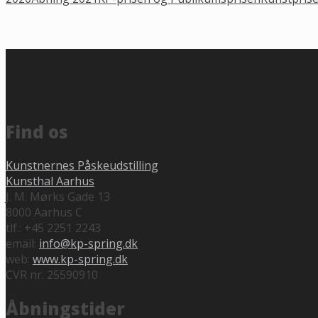
Find os
Kunstnernes Påskeudstilling
Kunsthal Aarhus
J. M. Mørks Gade 13
8000 Aarhus C
tlf.: +45 2251 2243
email:
info@kp-spring.dk
web:
www.kp-spring.dk
CVR nr. 25590910
Åbningstider