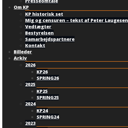
Presseomtale
Om KP
KP historisk set
Mig og censuren – tekst af Peter Laugesen
Vedtægter
Bestyrelsen
Samarbejdspartnere
Kontakt
Billeder
Arkiv
2026
KP26
SPRING26
2025
KP25
SPRING25
2024
KP24
SPRING24
2023