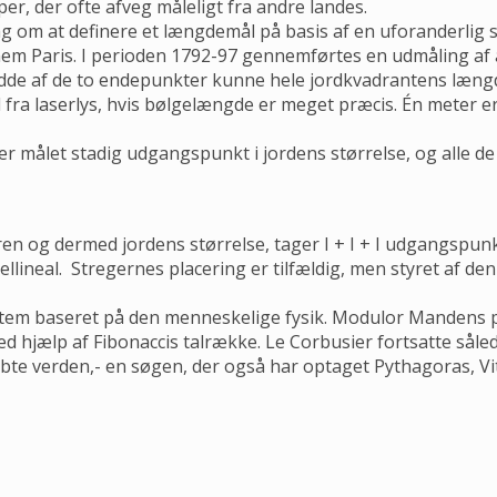
per, der ofte afveg måleligt fra andre landes.
 om at definere et længdemål på basis af en uforanderlig s
nem Paris. I perioden 1792-97 gennemførtes en udmåling af
edde af de to endepunkter kunne hele jordkvadrantens læng
d fra laserlys, hvis bølgelængde er meget præcis. Én meter e
ger målet stadig udgangspunkt i jordens størrelse, og alle 
 og dermed jordens størrelse, tager I + I + I udgangspunkt
llineal. Stregernes placering er tilfældig, men styret af de
stem baseret på den menneskelige fysik. Modulor Mandens pr
ed hjælp af Fibonaccis talrække. Le Corbusier fortsatte sål
e verden,- en søgen, der også har optaget Pythagoras, Vit