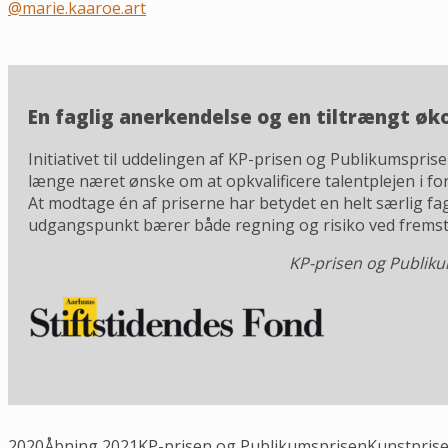
@marie.kaaroe.art
En faglig anerkendelse og en tiltrængt ø
Initiativet til uddelingen af KP-prisen og Publikumspri
længe næret ønske om at opkvalificere talentplejen i fo
At modtage én af priserne har betydet en helt særlig f
udgangspunkt bærer både regning og risiko ved fremsti
KP-prisen og Publiku
2020
Åbning 2021
KP-prisen og Publikumsprisen
Kunstprise