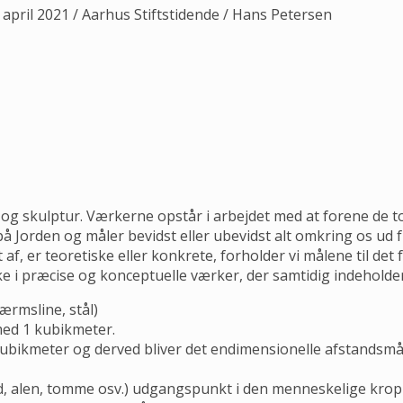
. april 2021 / Aarhus Stiftstidende / Hans Petersen
g og skulptur. Værkerne opstår i arbejdet med at forene de
å Jorden og måler bevidst eller ubevidst alt omkring os ud f
, er teoretiske eller konkrete, forholder vi målene til det
ke i præcise og konceptuelle værker, der samtidig indeholde
ærmsline, stål)
med 1 kubikmeter.
bikmeter og derved bliver det endimensionelle afstandsmål 
fod, alen, tomme osv.) udgangspunkt i den menneskelige krop