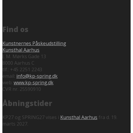
Find os
Kunstnernes Påskeudstilling
Kunsthal Aarhus
J. M. Mørks Gade 13
8000 Aarhus C
tlf.: +45 2251 2243
email:
info@kp-spring.dk
web:
www.kp-spring.dk
CVR nr. 25590910
Åbningstider
KP27 og SPRING27 vises i
Kunsthal Aarhus
fra d. 19.
marts 2027.