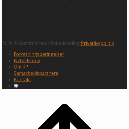
2026 © Kunstnernes Påskeudstilling
Privatlivspolitik
Forretningsbetingelser
Nyhedsbrev
Om KP
Samarbejdspartnere
Kontakt
Rul
til
toppen