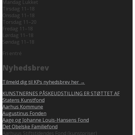
Mandag Lukket
Tirsdag 11–18
Onsdag 11–18
Torsdag 11–20
Fredag 11–18
Lørdag 11–18
Søndag 11–18
Fri entré
Nyhedsbrev
Tilmeld dig til KPs nyhedsbrev her →
KUNSTNERNES PÅSKEUDSTILLING ER STØTTET AF
Statens Kunstfond
Aarhus Kommune
Augustinus Fonden
Aage og Johanne Louis-Hansens Fond
Det Obelske Familiefond
Aarhuus Stiftstidendes Fond (kunstpriser)