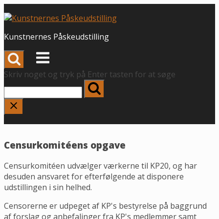
Spring
til
indhold
Kunstnernes Påskeudstilling
Menu
Skriv noget og tryk på Enter tasten for at søge
Censurkomitéens opgave
Censurkomitéen udvælger værkerne til KP20, og har
desuden ansvaret for efterfølgende at disponere
udstillingen i sin helhed.
Censorerne er udpeget af KP's bestyrelse på baggrund
af forslag og anbefalinger fra KP's medlemmer samt