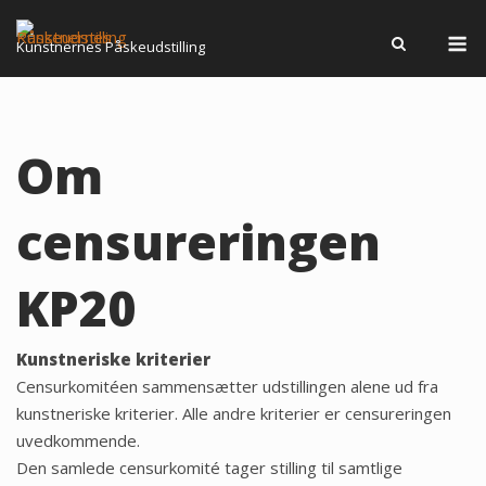
Spring
M
til
Kunstnernes Påskeudstilling
indhold
Om
censureringen
KP20
Kunstneriske kriterier
Censurkomitéen sammensætter udstillingen alene ud fra
kunstneriske kriterier. Alle andre kriterier er censureringen
uvedkommende.
Den samlede censurkomité tager stilling til samtlige