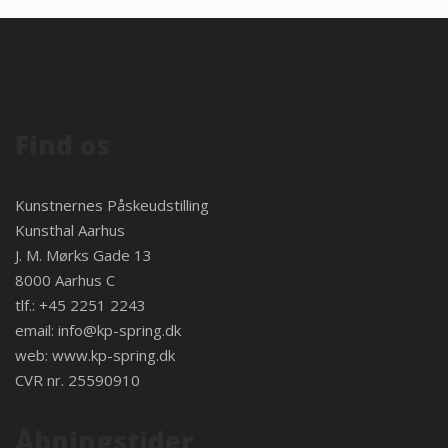
Find os
Kunstnernes Påskeudstilling
Kunsthal Aarhus
J. M. Mørks Gade 13
8000 Aarhus C
tlf.: +45 2251 2243
email:
info@kp-spring.dk
web:
www.kp-spring.dk
CVR nr. 25590910
Åbningstider