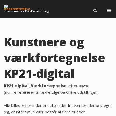
Spring
M
til
Kunstnernes Påskeudstilling
indhold
Kunstnere og
værkfortegnelse
KP21-digital
KP21-digital_Værkfortegnelse
, efter navne
(numre refererer til rækkefølge på online udstillingen)
Alle billeder herunder er stillbilleder fra værker, der bevæger
sig, er interaktive eller består af flere billeder.