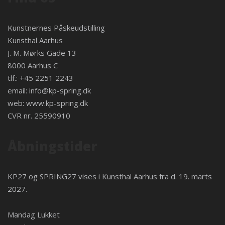
Kunstnernes Påskeudstilling
Kunsthal Aarhus
J. M. Mørks Gade 13
8000 Aarhus C
tlf.: +45 2251 2243
email:
info@kp-spring.dk
web:
www.kp-spring.dk
CVR nr. 25590910
Åbningstider
KP27 og SPRING27 vises i
Kunsthal Aarhus
fra d. 19. marts
2027.
Mandag Lukket