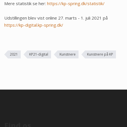
Mere statistik se her:
https://kp-spring.dk/statistik/
Udstillingen blev vist online 27. marts - 1. juli 2021 på
https://kp-digital.kp-spring.dk/
2021
KP21-digital
Kunstnere
Kunstnere på KP
Find os